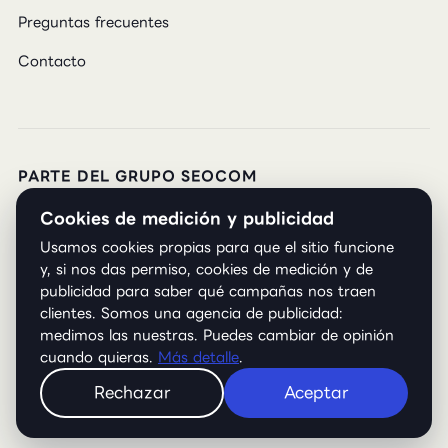
Preguntas frecuentes
Contacto
PARTE DEL GRUPO SEOCOM
Cookies de medición y publicidad
SEOCOM
· SEO y GEO
MOON
· Desarrollo web e IA
Usamos cookies propias para que el sitio funcione
ROI Analytics
· Analítica y CRO
Impacktum
· Influencers
y, si nos das permiso, cookies de medición y de
publicidad para saber qué campañas nos traen
clientes. Somos una agencia de publicidad:
medimos las nuestras. Puedes cambiar de opinión
© 2026 SEMStudio.Agency. Todos los derechos
cuando quieras.
Más detalle
.
reservados.
Rechazar
Aceptar
Aviso legal
Política de privacidad
Política de cookies